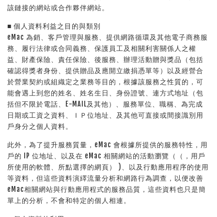
該鏈接的網站或合作夥伴網站。
■ 個人資料利益之目的與類別
eMac 為銷、客戶管理與服務、提供網路循環及其他電子商務服
務、履行法律或合同義務、保護員工及相關利害關係人之權
益、財產保險、責任保險、後服務、辦理活動贈與獎品（包括
確認得獎者身份、提供贈品及應開立繳捐憑單等）以及經營合
於營業契約或組織定之業務等目的，根據該服務之性質的，可
能會遇上到您的姓名、姓名生日、身份證號、連方式地址（包
括但不限於電話、E-MAIL及其他）、服務單位、職稱、為完成
日期或工資之資料、ＩＰ位地址、及其他可直接或間接識別用
戶身分之個人資料。
此外，為了提升服務質量，eMac 會根據所提供的服務特性，用
戶的 IP 位地址、以及在 eMac 相關網站的活動瀏覽（（，用戶
所使用的軟體、所點選擇的網頁） )、以及行動應用程序的使用
等資料，但這些資料演繹流量分析和網路行為調查，以便改善
eMac相關網站與行動應用程式的服務品質，這些資料也只是簡
單上的分析，不會和特定的個人相連。