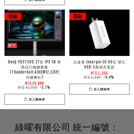
優惠
優惠
BenQ PD2730S 27型 IPS 5K 專
台達電 innergie C6 60瓦 雙孔
業設計繪圖螢幕
USB-C萬用充電器
(Thunderbolt4/HDMI2.1/DP/
NT$ 1,350
內建喇叭)
NT$ 1,490
-9.4%
NT$ 39,888
NT$ 41,000
-2.7%
加入購物車
加入購物車
綠曜有限公司 統一編號：