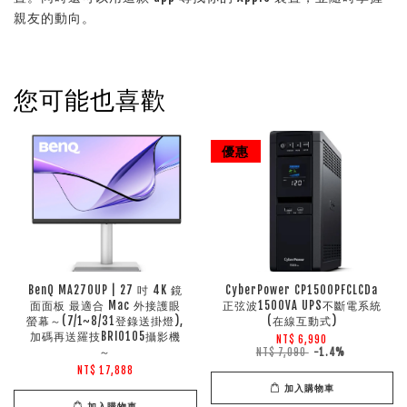
親友的動向。
您可能也喜歡
優惠
BenQ MA270UP | 27 吋 4K 鏡
CyberPower CP1500PFCLCDa
面面板 最適合 Mac 外接護眼
正弦波1500VA UPS不斷電系統
螢幕～(7/1~8/31登錄送掛燈),
(在線互動式)
加碼再送羅技BRIO105攝影機
NT$ 6,990
～
NT$ 7,090
-1.4%
NT$ 17,888
加入購物車
加入購物車